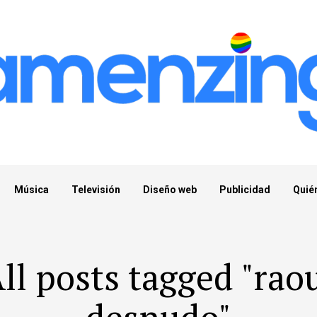
Música
Televisión
Diseño web
Publicidad
Quié
ll posts tagged "rao
desnudo"