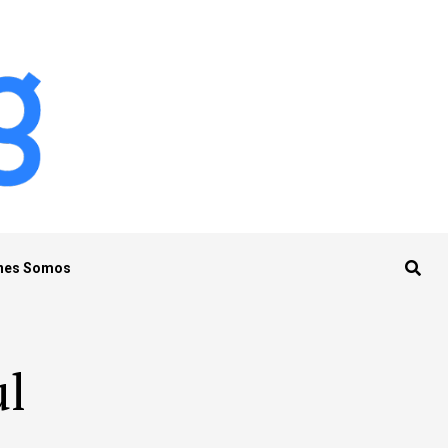
nes Somos
ul