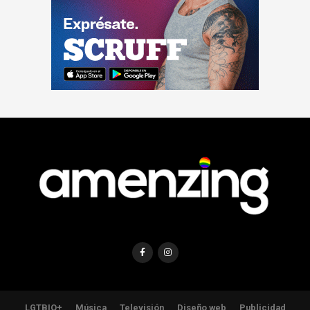
LGTBIQ+
Música
Televisión
Diseño web
Publicidad