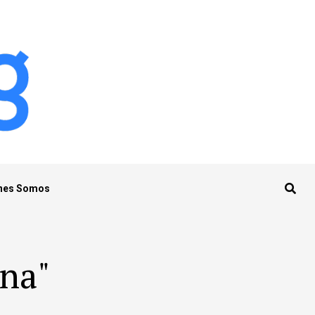
nes Somos
ana"