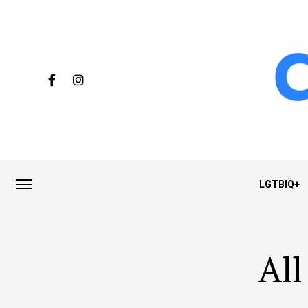
LGTBIQ+
All