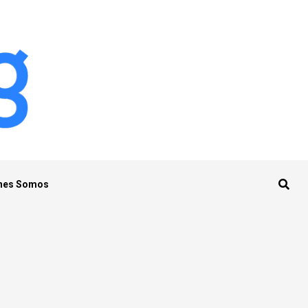
nes Somos
-