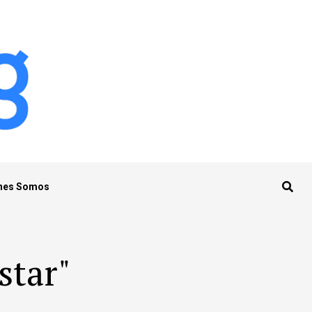
nes Somos
star"