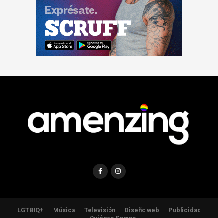
LGTBIQ+
Música
Televisión
Diseño web
Publicidad
Quiénes Somos