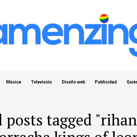
Música
Televisión
Diseño web
Publicidad
Quié
l posts tagged "riha
orracha kings of leo