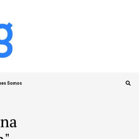
nes Somos
nna
n"