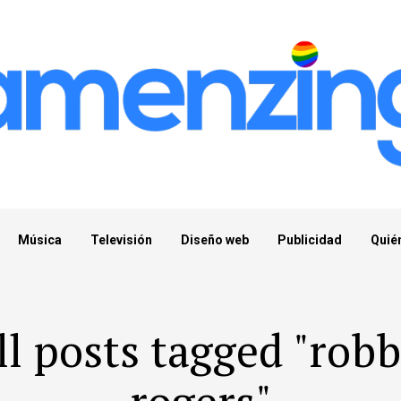
Música
Televisión
Diseño web
Publicidad
Quié
ll posts tagged "robb
rogers"