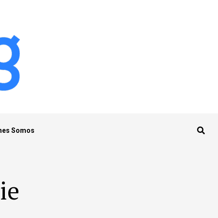
nes Somos
ie