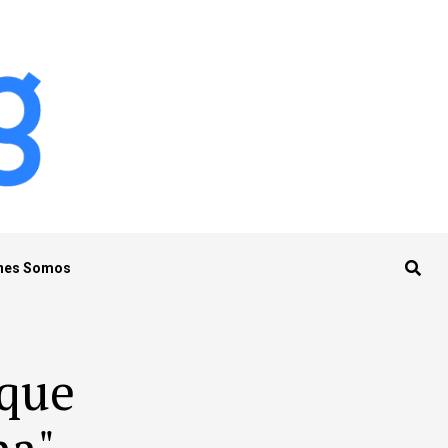
nes Somos
 que
na"