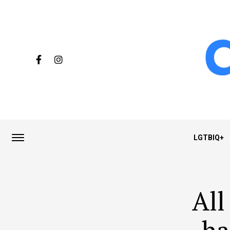
LGTBIQ+
All
ha