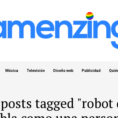
Música
Televisión
Diseño web
Publicidad
Quié
 posts tagged "robot
bla como una perso