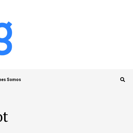
nes Somos
ot