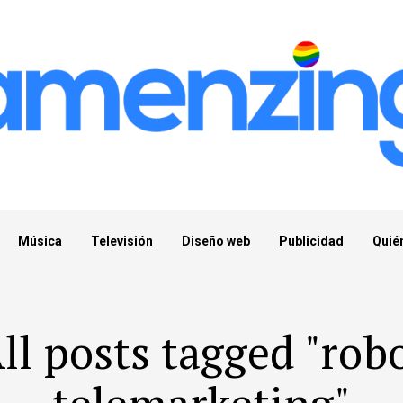
Música
Televisión
Diseño web
Publicidad
Quié
ll posts tagged "rob
telemarketing"