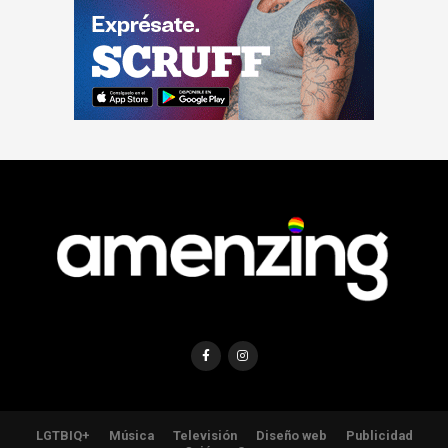
LGTBIQ+
Música
Televisión
Diseño web
Publicidad