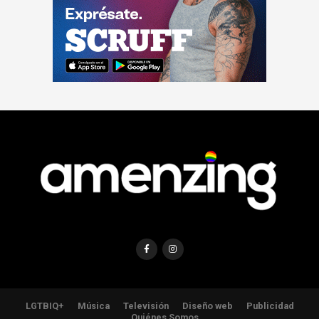
LGTBIQ+
Música
Televisión
Diseño web
Publicidad
Quiénes Somos