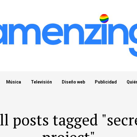
Música
Televisión
Diseño web
Publicidad
Quié
ll posts tagged "secr
project"