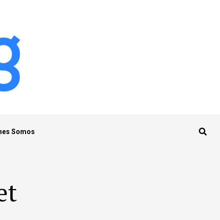
nes Somos
et