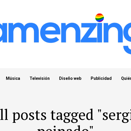
Música
Televisión
Diseño web
Publicidad
Quié
ll posts tagged "serg
peinado"