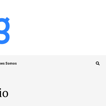
nes Somos
io