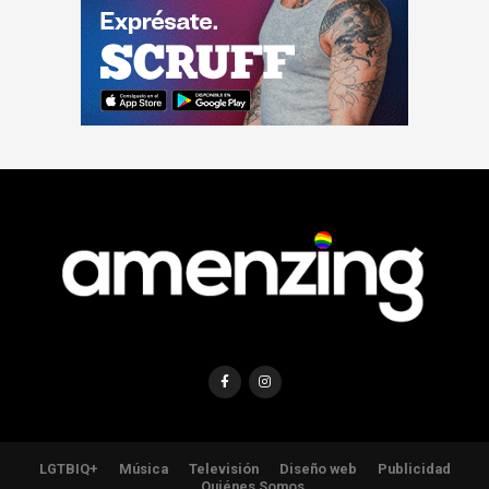
LGTBIQ+
Música
Televisión
Diseño web
Publicidad
Quiénes Somos