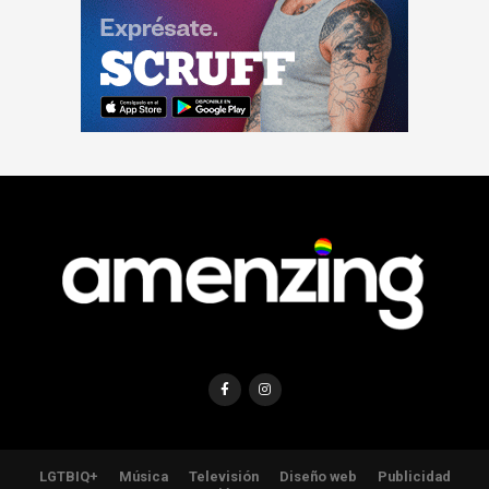
LGTBIQ+
Música
Televisión
Diseño web
Publicidad