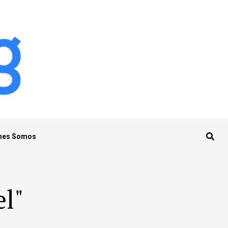
nes Somos
el"