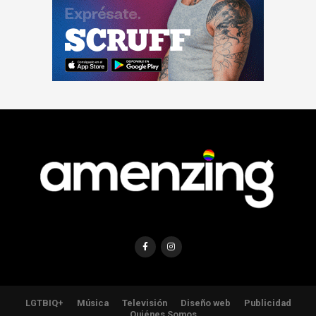
LGTBIQ+
Música
Televisión
Diseño web
Publicidad
Quiénes Somos