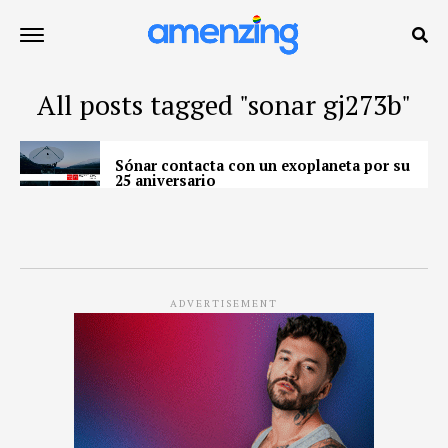
All posts tagged "sonar gj273b"
Sónar contacta con un exoplaneta por su
25 aniversario
ADVERTISEMENT