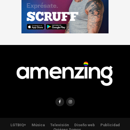
LGTBIQ+
Música
Televisión
Diseño web
Publicidad
Quiénes Somos