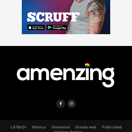
LGTBIQ+
Música
Televisión
Diseño web
Publicidad
Quiénes Somos