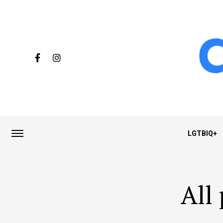
LGTBIQ+
All