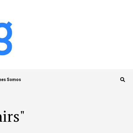
nes Somos
irs"