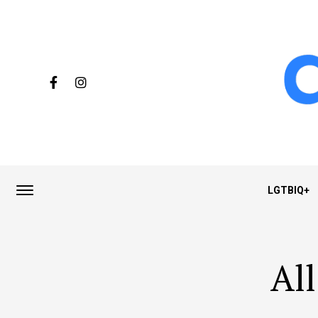
LGTBIQ+
All