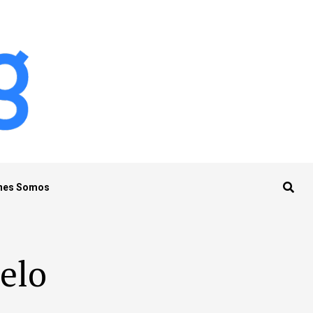
nes Somos
telo