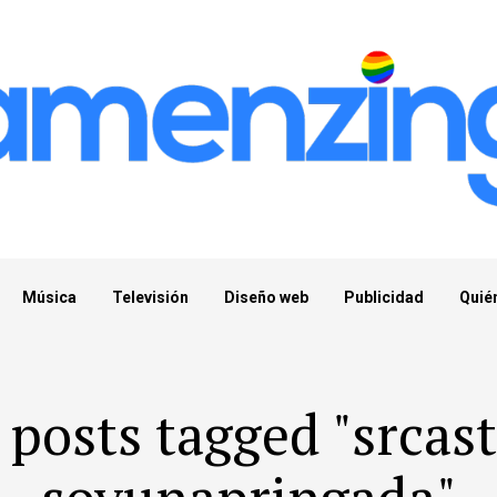
Música
Televisión
Diseño web
Publicidad
Quié
 posts tagged "srcas
soyunapringada"