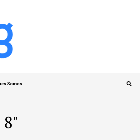
nes Somos
 8"