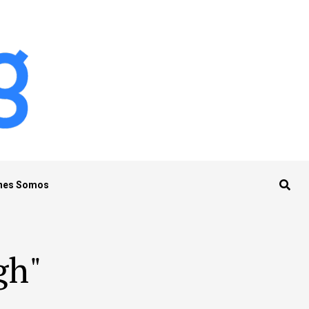
nes Somos
gh"