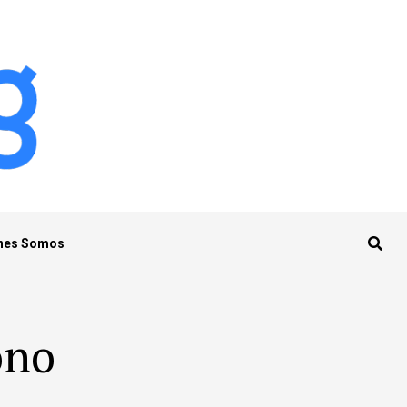
nes Somos
ono