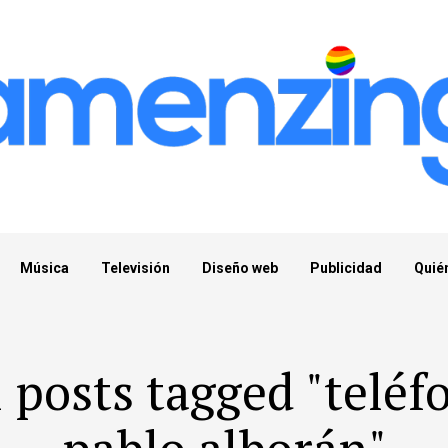
Música
Televisión
Diseño web
Publicidad
Quié
l posts tagged "teléf
pablo alborán"