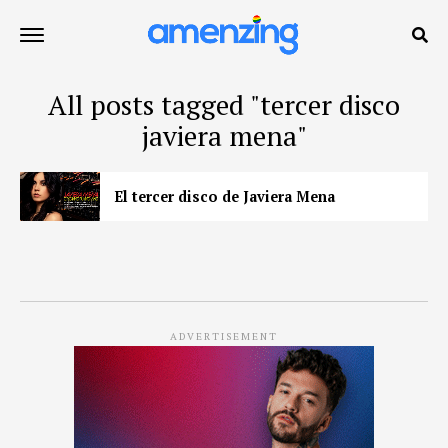
All posts tagged "tercer disco
javiera mena"
El tercer disco de Javiera Mena
ADVERTISEMENT