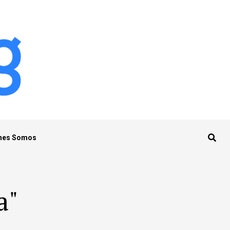
nes Somos
a"