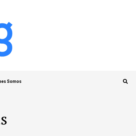
nes Somos
as