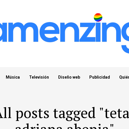
Música
Televisión
Diseño web
Publicidad
Quié
ll posts tagged "tet
adriana abenia"