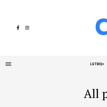
LGTBIQ+
All 