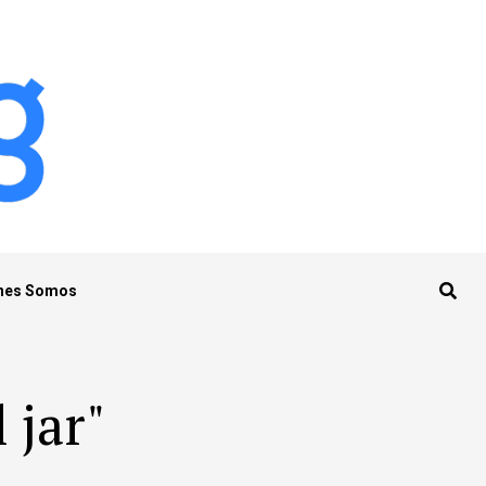
nes Somos
 jar"