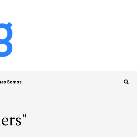
nes Somos
lers"