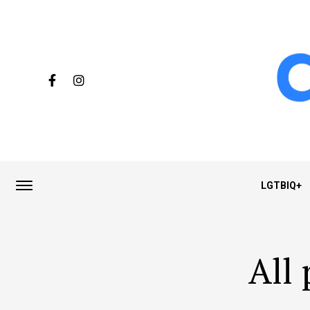
LGTBIQ+
All 