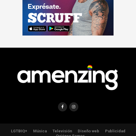
LGTBIQ+
Música
Televisión
Diseño web
Publicidad
Quiénes Somos