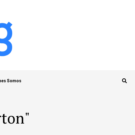
nes Somos
rton"