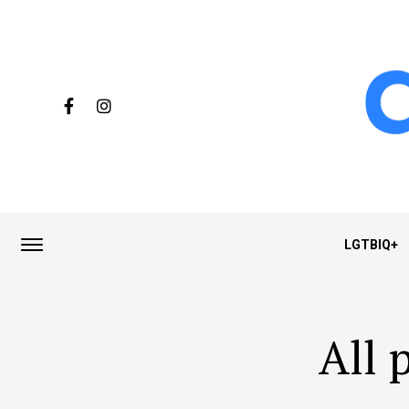
LGTBIQ+
All 