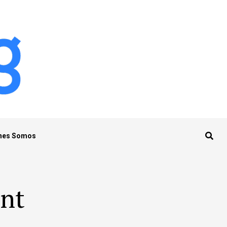
nes Somos
ent