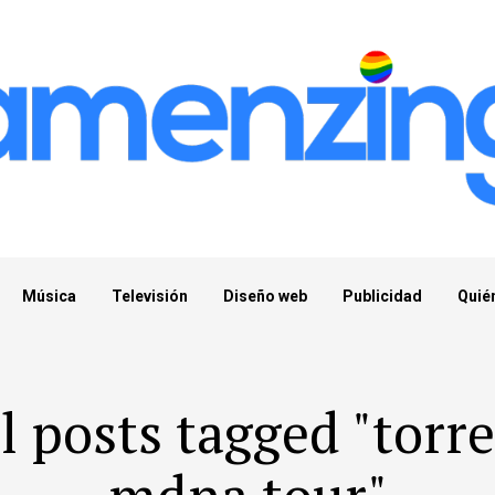
Música
Televisión
Diseño web
Publicidad
Quié
l posts tagged "torr
mdna tour"