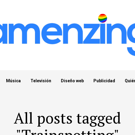
Música
Televisión
Diseño web
Publicidad
Quié
All posts tagged
"Trainspotting"