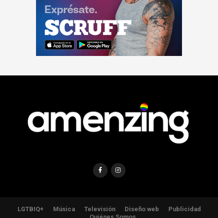
LGTBIQ+
Música
Televisión
Diseño web
Publicidad
Quiénes Somos