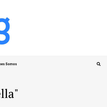
nes Somos
lla"