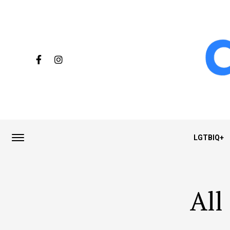
LGTBIQ+
All