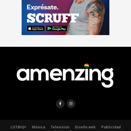
LGTBIQ+
Música
Televisión
Diseño web
Publicidad