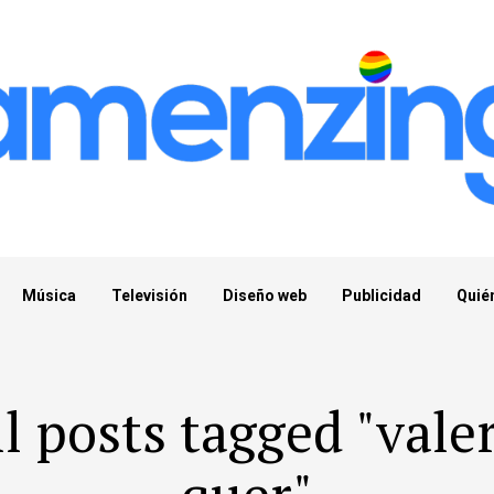
Música
Televisión
Diseño web
Publicidad
Quié
l posts tagged "vale
quer"