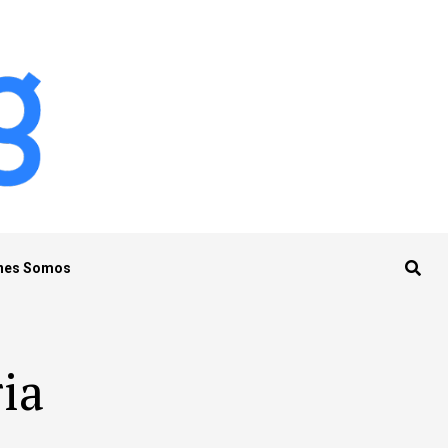
nes Somos
ria