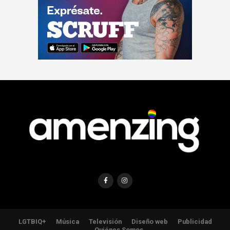
LGTBIQ+
Música
Televisión
Diseño web
Publicidad
Quiénes Somos