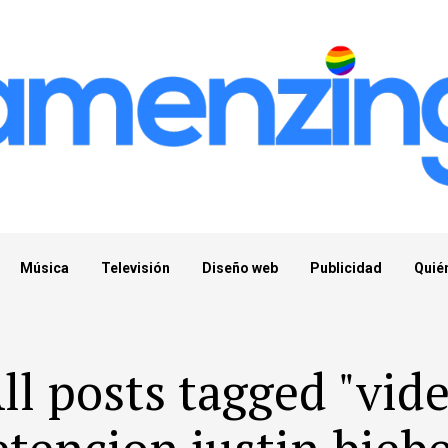
Música
Televisión
Diseño web
Publicidad
Quié
ll posts tagged "vid
etencion justin biebe