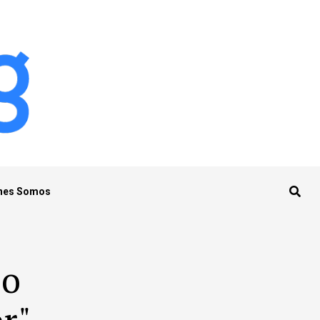
nes Somos
eo
r"