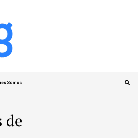
nes Somos
s de