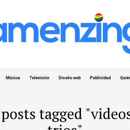
Música
Televisión
Diseño web
Publicidad
Quié
 posts tagged "video
trios"