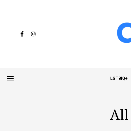
LGTBIQ+
All