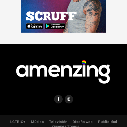
LGTBIQ+
Música
Televisión
Diseño web
Publicidad
Quiénes Somos