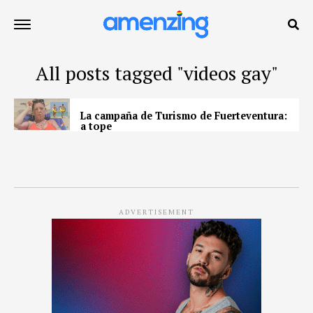
All posts tagged "videos gay"
La campaña de Turismo de Fuerteventura:
a tope
ADVERTISEMENT