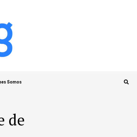
nes Somos
e de