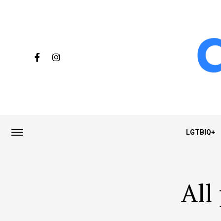
LGTBIQ+
All