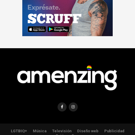
LGTBIQ+
Música
Televisión
Diseño web
Publicidad