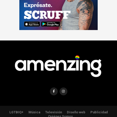
LGTBIQ+
Música
Televisión
Diseño web
Publicidad
Quiénes Somos