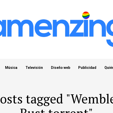
Música
Televisión
Diseño web
Publicidad
Quié
posts tagged "Wembl
Bust torrent"