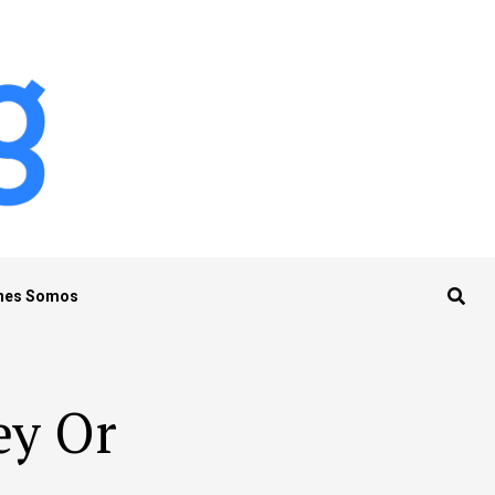
nes Somos
ey Or