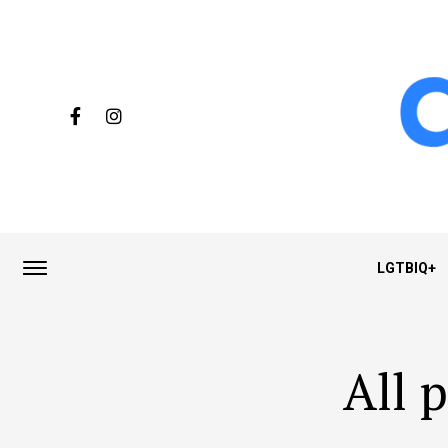
LGTBIQ+
All 