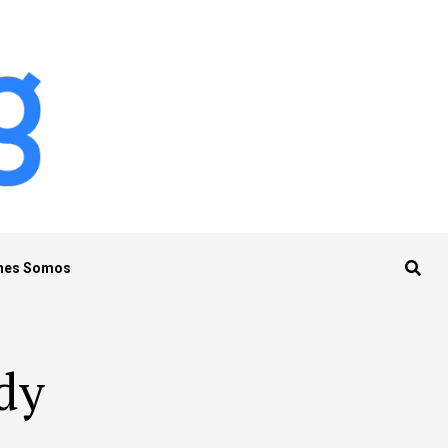
nes Somos
dy