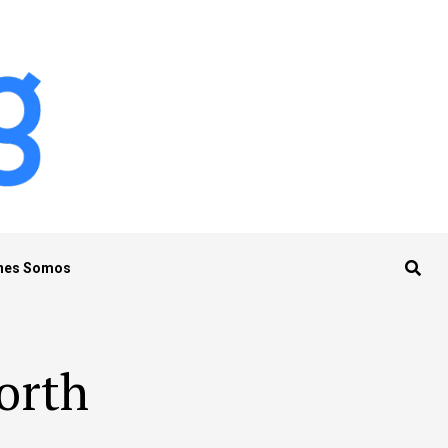
nes Somos
orth