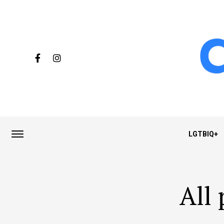
LGTBIQ+
All