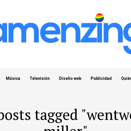
Música
Televisión
Diseño web
Publicidad
Quié
 posts tagged "wentw
miller"