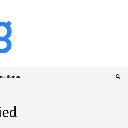
nes Somos
ied