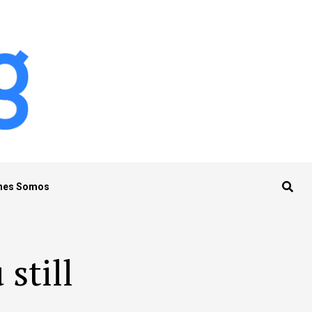
nes Somos
 still