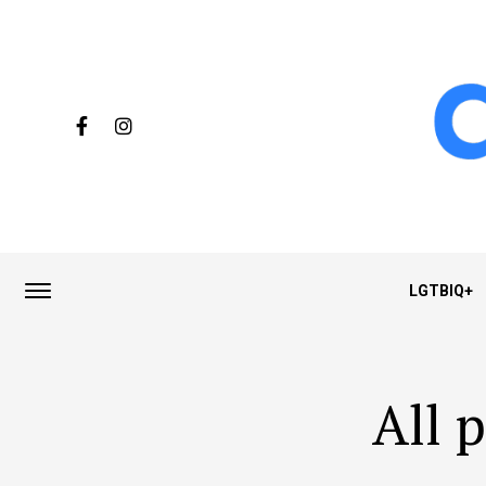
LGTBIQ+
All p