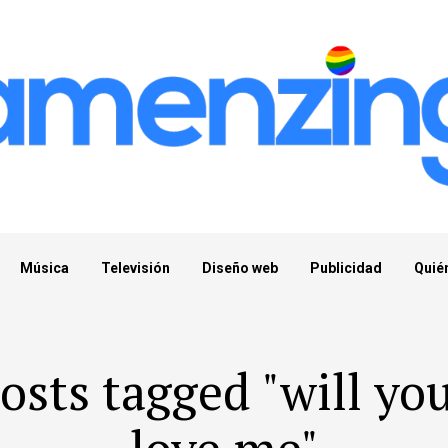
Música
Televisión
Diseño web
Publicidad
Quié
osts tagged "will you
love me"